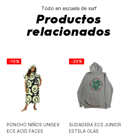
Todo en escuela de surf
Productos
relacionados
-10%
-20%
-
PONCHO NIÑOS UNISEX
SUDADERA ECS JUNIOR
GO
ECS ACID FACES
ESTELA OLAS
PA