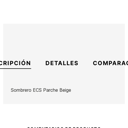
CRIPCIÓN
DETALLES
COMPARA
Sombrero ECS Parche Beige
Marca
ECS
Referencia
SK-REGOX51315
En stock
8 Artículos