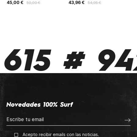
45,00 €
43,96 €
15
50,00 €
54,95 €
615 # 942
Novedades 100% Surf
Acepto recibir emails con las noticias.