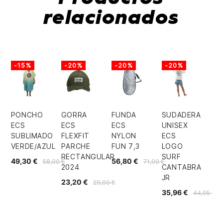
relacionados
-15%
-20%
-20%
-20%
PONCHO
GORRA
FUNDA
SUDADERA
ECS
ECS
ECS
UNISEX
SUBLIMADO
FLEXFIT
NYLON
ECS
VERDE/AZUL
PARCHE
FUN 7,3
LOGO
RECTANGULAR
SURF
49,30 €
56,80 €
58,00 €
71,00 €
2024
CANTABRA
JR
23,20 €
29,00 €
35,96 €
44,95 €