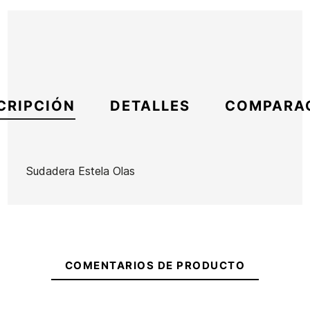
CRIPCIÓN
DETALLES
COMPARA
Sudadera Estela Olas
Marca
ECS
Referencia
MW-RESUX53688
En stock
2 Artículos
COMENTARIOS DE PRODUCTO