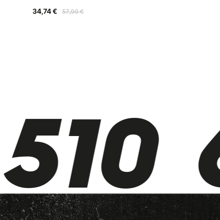
34,74 €
57,90 €
510 6