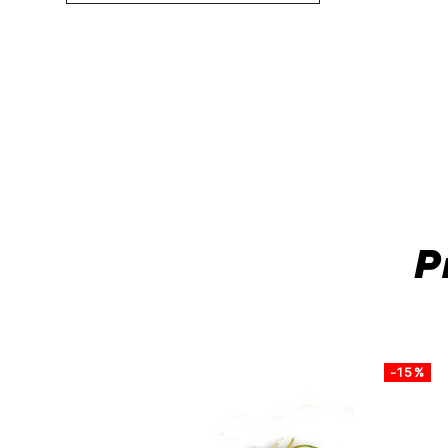
P
-15%