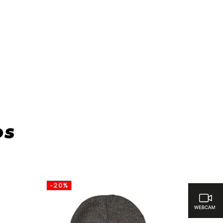
icas para comparar
os
-20%