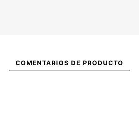
21097806
COMENTARIOS DE PRODUCTO
Funda ECS Nylon Short
Funda ECS Nylon short
5,8
5,11
-15%
-20%
,00 €
55,25 €
65,00 €
52,00 €
Funda ECS Nylon 5,9
Funda ECS Nylon 5,10