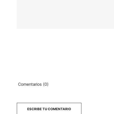
Marca
ECS
Referencia
SK-RESUX53929
En stock
3 Artículos
Ean13
Comentarios (0)
65
PRECIO
DESCRIPCIÓN
ESCRIBE TU COMENTARIO