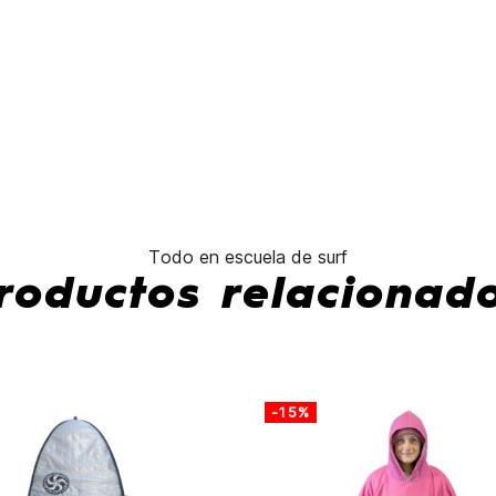
No hay característ
Todo en escuela de surf
roductos relacionad
-15%