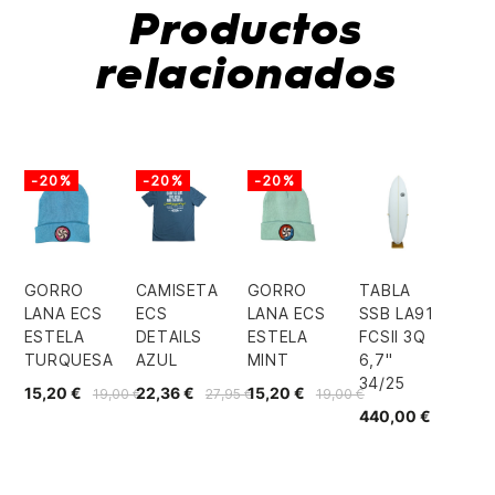
Productos
relacionados
-20%
-20%
-20%
GORRO
CAMISETA
GORRO
TABLA
LANA ECS
ECS
LANA ECS
SSB LA91
ESTELA
DETAILS
ESTELA
FCSII 3Q
TURQUESA
AZUL
MINT
6,7"
34/25
15,20 €
22,36 €
15,20 €
19,00 €
27,95 €
19,00 €
440,00 €