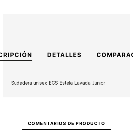
CRIPCIÓN
DETALLES
COMPARA
Sudadera unisex ECS Estela Lavada Junior
Marca
ECS
Referencia
SK-RESUN50030
En stock
1 Artículo
COMENTARIOS DE PRODUCTO