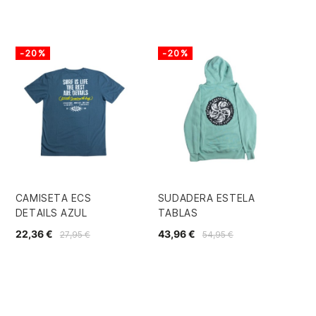
-20%
-20%
-
CAMISETA ECS
SUDADERA ESTELA
SU
DETAILS AZUL
TABLAS
SU
22,36 €
43,96 €
43
27,95 €
54,95 €