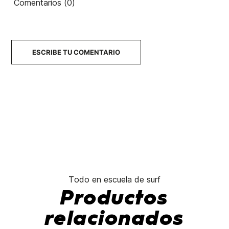
Comentarios (0)
20/25
5,9" 4/25
14/25
21/25
450,00 €
450,00 €
450,00 €
450,00 €
No hay características para comparar
ESCRIBE TU COMENTARIO
Todo en escuela de surf
Productos
relacionados