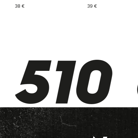
38
€
39
€
510 