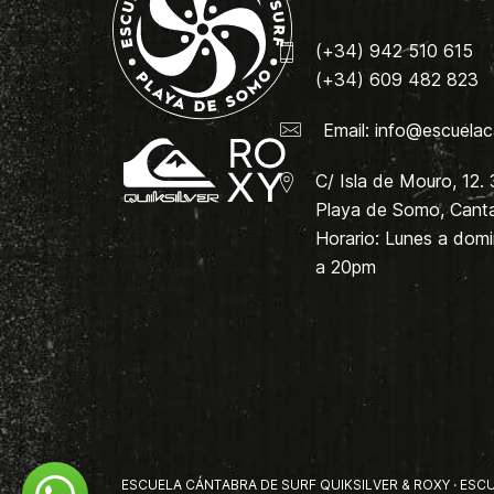
(+34) 942 510 615
(+34) 609 482 823
Email:
info@escuelac
C/ Isla de Mouro, 12.
Playa de Somo, Canta
Horario: Lunes a dom
a 20pm
ESCUELA CÁNTABRA DE SURF QUIKSILVER & ROXY · ESCUE