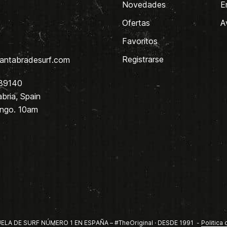
Novedades
E
Ofertas
A
Favoritos
Registrarse
antabradesurf.com
 39140
bria, Spain
ingo. 10am
LA DE SURF NÚMERO 1 EN ESPAÑA – #TheOriginal · DESDE 1991 -
Politica 