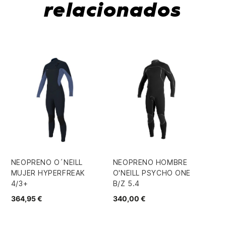
relacionados
-
NEOPRENO O´NEILL
NEOPRENO HOMBRE
NE
MUJER HYPERFREAK
O'NEILL PSYCHO ONE
AD
4/3+
B/Z 5.4
FU
364,95 €
340,00 €
191