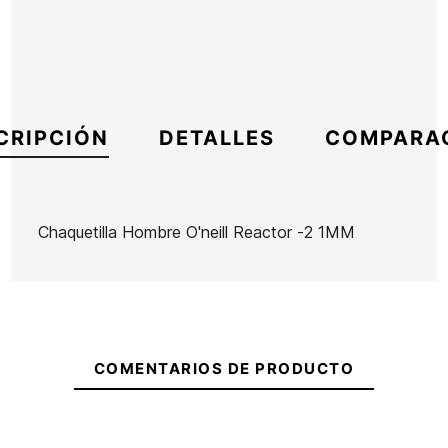
CRIPCIÓN
DETALLES
COMPARA
Chaquetilla Hombre O'neill Reactor -2 1MM
Marca
Oneill
Referencia
ON-TRCQH52973
En stock
1 Artículo
COMENTARIOS DE PRODUCTO
Escarpines
Escarpines
Quiksilver
Quiksilver
Marathon
Marathon