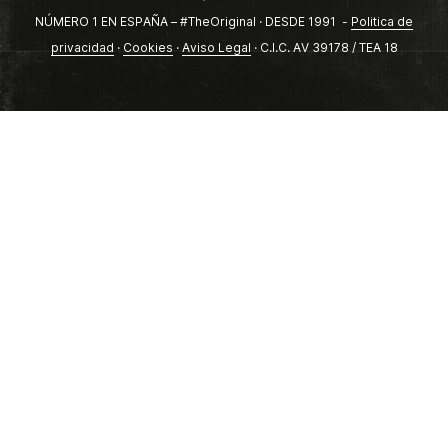
NÚMERO 1 EN ESPAÑA – #TheOriginal · DESDE 1991 -
Politica de
privacidad
·
Cookies
·
Aviso Legal
· C.I.C. AV 39178 / TEA 18