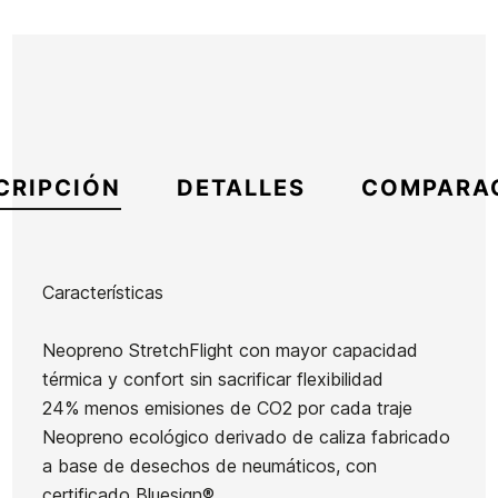
CRIPCIÓN
DETALLES
COMPARA
Características
Marca
Quiksilver
Neopreno StretchFlight con mayor capacidad
Referencia
QS-TRESX44812
térmica y confort sin sacrificar flexibilidad
En stock
2 Artículos
24% menos emisiones de CO2 por cada traje
Neopreno ecológico derivado de caliza fabricado
a base de desechos de neumáticos, con
Escarpines
certificado Bluesign®