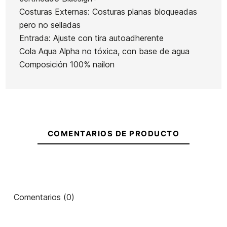
Quiksilver
Costuras Externas: Costuras planas bloqueadas
Prologue+
Ean13
21072702
pero no selladas
3mm
Entrada: Ajuste con tira autoadherente
Guantes Matuse Shabo
Pantalon Neopr
Cola Aqua Alpha no tóxica, con base de agua
Hydrasilk 2mm
O'neill Reactor -
Composición 100% nailon
MM
60,00 €
60,00 €
51,00 €
60,00 €
51
-15%
-15%
No hay características para comp
COMENTARIOS DE PRODUCTO
Comentarios (0)