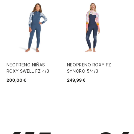
NEOPRENO NIÑAS
NEOPRENO ROXY FZ
NE
ROXY SWELL FZ 4/3
SYNCRO 5/4/3
RO
NA
200,00 €
249,99 €
15