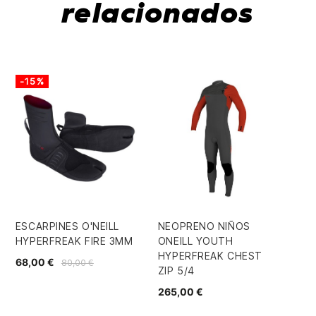
relacionados
-15%
-
ESCARPINES O'NEILL
NEOPRENO NIÑOS
GU
HYPERFREAK FIRE 3MM
ONEILL YOUTH
2M
HYPERFREAK CHEST
68,00 €
33,
80,00 €
ZIP 5/4
265,00 €