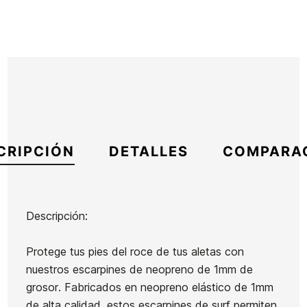
CRIPCIÓN
DETALLES
COMPARA
Descripción:
Marca
Ocean Earth
Protege tus pies del roce de tus aletas con
Referencia
OE-TRESX55821
nuestros escarpines de neopreno de 1mm de
En stock
1 Artículos
grosor. Fabricados en neopreno elástico de 1mm
de alta calidad, estos escarpines de surf permiten