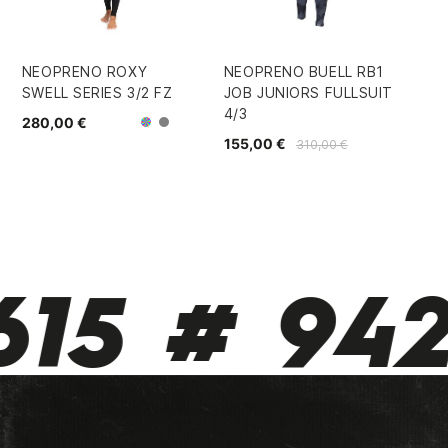
NEOPRENO ROXY
NEOPRENO BUELL RB1
ES
SWELL SERIES 3/2 FZ
JOB JUNIORS FULLSUIT
YO
4/3
5
280,00 €
Gris/Azul
Varios
155,00 €
36,
310,00 €
15 # 942 