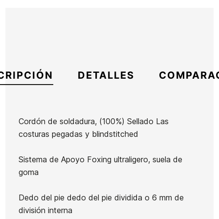
CRIPCIÓN
DETALLES
COMPARA
Cordón de soldadura, (100%) Sellado Las
costuras pegadas y blindstitched
Marca
Oneill
Referencia
ON-TRESX47512
Sistema de Apoyo Foxing ultraligero, suela de
En stock
1 Artículo
goma
Dedo del pie dedo del pie dividida o 6 mm de
Neopreno
Escarpines
división interna
niño Oneill
Quiksilver