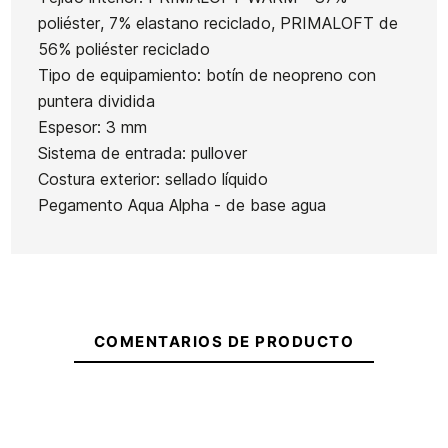
Quiksilver
Neo
poliéster, 7% elastano reciclado, PRIMALOFT de
Marathon
Ean13
21098204
Skins
56% poliéster reciclado
Sessions 3
Chaquet
Tipo de equipamiento: botín de neopreno con
Escarpines O'neill
mm
Se
puntera dividida
Hyperfreak Fire 3mm
Q
Espesor: 3 mm
Sistema de entrada: pullover
84,95 €
75,00 €
80,00 €
68,00 €
75,00 €
-15%
Costura exterior: sellado líquido
No hay características para comparar
Pegamento Aqua Alpha - de base agua
COMENTARIOS DE PRODUCTO