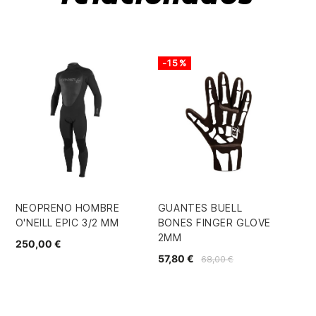
-15%
NEOPRENO HOMBRE
GUANTES BUELL
NE
O'NEILL EPIC 3/2 MM
BONES FINGER GLOVE
ON
2MM
4/
250,00 €
57,80 €
37
68,00 €