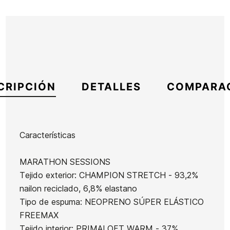
CRIPCIÓN
DETALLES
COMPARA
Características
Marca
Quiksilver
MARATHON SESSIONS
Referencia
QS-TRESX54043
Tejido exterior: CHAMPION STRETCH - 93,2%
En stock
1 Artículos
nailon reciclado, 6,8% elastano
Tipo de espuma: NEOPRENO SÚPER ELÁSTICO
Licra
FREEMAX
Escarpines
O'neill
Tejido interior: PRIMALOFT WARM - 37%