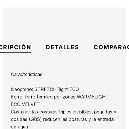
CRIPCIÓN
DETALLES
COMPARA
Características
Marca
Quiksilver
Neopreno: STRETCHFlight ECO
Referencia
QS-TRTIH51242
Forro: forro térmico por zonas WARMFLIGHT
En stock
1 Artículo
ECO VELVET
Costuras: las costuras triples invisibles, pegadas y
cosidas (GBS) reducen las costuras y la entrada
Neopreno
Neopreno
Neopreno
Neopreno
de agua
Roxy Swell
Roxy Elite
Mujer