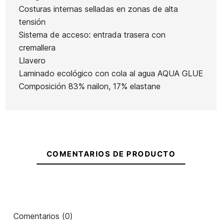
hombre
Costuras internas selladas en zonas de alta
Series FZ
XT ST
Roxy Elite
Ean13
21089715
Quiksilver
tensión
5/4/3 mm
Printed 3/2
XT Stretch
Everyday
Sistema de acceso: entrada trasera con
FZ GBS
FZ 3/2 mm
sessions
cremallera
5/4/3 cz
Llavero
300,00 €
300,00 €
300,00 €
300,00 €
Laminado ecológico con cola al agua AQUA GLUE
Composición 83% nailon, 17% elastane
No hay características para comparar
COMENTARIOS DE PRODUCTO
Comentarios (0)