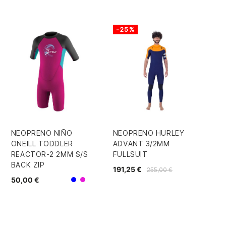
-25%
NEOPRENO NIÑO
NEOPRENO HURLEY
NE
ONEILL TODDLER
ADVANT 3/2MM
MA
REACTOR-2 2MM S/S
FULLSUIT
4/
BACK ZIP
191,25 €
41
255,00 €
50,00 €
Rosa
Azul