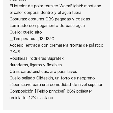
El interior de polar térmico WarmFlight® mantiene
Swell
Prologue
Roxy
Ean13
21089952
el calor corporal dentro y el agua fuera
Series FZ
Bz 4/3
Swell FZ
Costuras: costuras GBS pegadas y cosidas
4/3 mm
4/3
Neopreno Niño Hurl
Laminado con pegamento de base agua
Advantage 3/2
Cuello: cuello alto
__Temperatura:_13-18°C
200,00 €
200,00 €
200,00 €
200,00 €
150,
-25%
Acceso: entrada con cremallera frontal de plástico
No hay características para comparar
PK#8
Rodilleras: rodilleras Supratex
duraderas, ligeras y flexibles
Otras características: aro para llaves
Cuello sellado Glideskin, un forro de neopreno
súper suave para una comodidad de nivel superior
Composición [Tejido principal] 88% poliéster
reciclado, 12% elastano