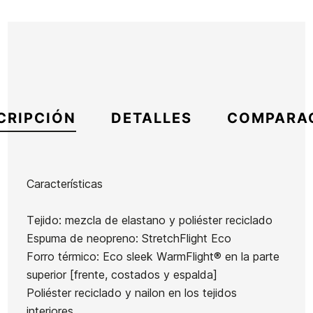
CRIPCIÓN
DETALLES
COMPARA
Características
Marca
Roxy
Tejido: mezcla de elastano y poliéster reciclado
Referencia
RX-TRTVN51308
Espuma de neopreno: StretchFlight Eco
En stock
1 Artículo
Forro térmico: Eco sleek WarmFlight® en la parte
superior [frente, costados y espalda]
Poliéster reciclado y nailon en los tejidos
Neopreno
Neopreno
Neopreno
interiores
Niña Roxy
Roxy
Niñas