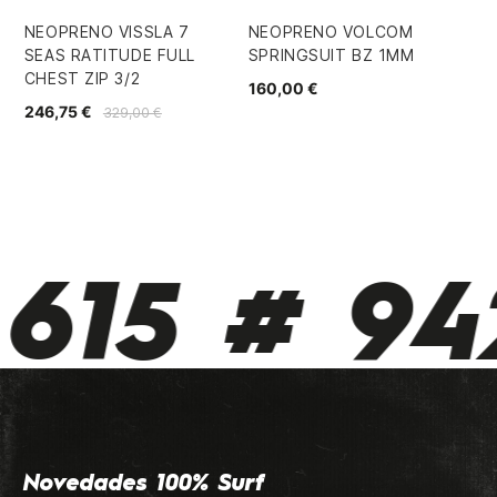
NEOPRENO VISSLA 7
NEOPRENO VOLCOM
ES
SEAS RATITUDE FULL
SPRINGSUIT BZ 1MM
QU
CHEST ZIP 3/2
PR
160,00 €
246,75 €
60
329,00 €
615 # 942
Novedades 100% Surf