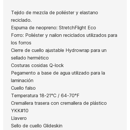
Everyday
Natural fz
Seas LS
Tejido de mezcla de poliéster y elastano
Sessions
Spring 2/2
Neopreno Niño Hurl
reciclado.
CZ 4/3
Advantage 3/2
Espuma de neopreno: StretchFlight Eco
Forro: Poliéster y nailon reciclados utilizados para
210,00 €
210,00 €
209,00 €
200,00 €
150,
-25%
los forros
No hay características para comparar
Cierre de cuello ajustable Hydrowrap para un
sellado hermético
Costuras cosidas Q-lock
Pegamento a base de agua utilizado para la
laminación
Cuello falso
Temperatura 18-21°C / 64-70°F
Cremallera trasera con cremallera de plástico
YKK#10
Llavero
Sello de cuello Glideskin