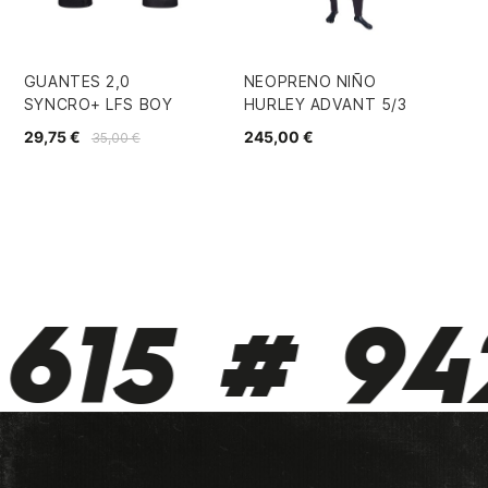
GUANTES 2,0
NEOPRENO NIÑO
ES
SYNCRO+ LFS BOY
HURLEY ADVANT 5/3
QU
SE
29,75 €
245,00 €
35,00 €
55
615 # 942