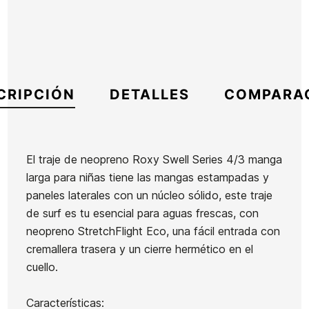
CRIPCIÓN
DETALLES
COMPARA
El traje de neopreno Roxy Swell Series 4/3 manga
larga para niñas tiene las mangas estampadas y
Marca
Roxy
paneles laterales con un núcleo sólido, este traje
Referencia
RX-TRTIN51009
de surf es tu esencial para aguas frescas, con
En stock
1 Artículo
neopreno StretchFlight Eco, una fácil entrada con
cremallera trasera y un cierre hermético en el
cuello.
Neopreno
Neopreno
Neopreno
Niño
niña Roxy
Hombre
Características:
Quiksilver
4/3 Swell
Vissla 7
Ean13
21089087