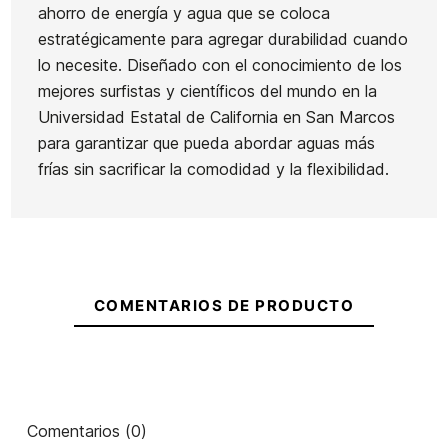
ahorro de energía y agua que se coloca
Volcom
Mujer
estratégicamente para agregar durabilidad cuando
Springsuit
Roxy 2,0
Ean13
21075609
lo necesite. Diseñado con el conocimiento de los
BZ 1mm
Rise
mejores surfistas y científicos del mundo en la
Natura
Neopreno Quiksilver
Chal
Universidad Estatal de California en San Marcos
Long
Sessions 3/2 Boy FZ
A
para garantizar que pueda abordar aguas más
Jane
frías sin sacrificar la comodidad y la flexibilidad.
160,00 €
160,00 €
169,99 €
144,49 €
160,0
-15%
No hay características para comparar
COMENTARIOS DE PRODUCTO
Comentarios (0)