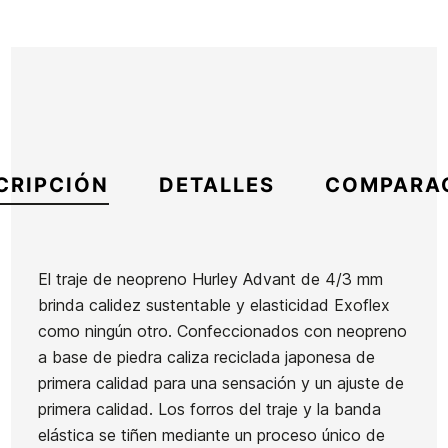
CRIPCIÓN
DETALLES
COMPARA
El traje de neopreno Hurley Advant de 4/3 mm
brinda calidez sustentable y elasticidad Exoflex
Marca
Hurley
como ningún otro. Confeccionados con neopreno
Referencia
HU-TRTVN45931
a base de piedra caliza reciclada japonesa de
En stock
1 Artículo
primera calidad para una sensación y un ajuste de
primera calidad. Los forros del traje y la banda
elástica se tiñen mediante un proceso único de
Neopreno
Neopreno