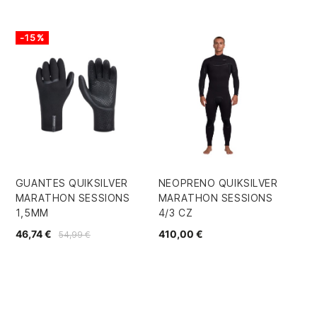
-15%
GUANTES QUIKSILVER
NEOPRENO QUIKSILVER
NE
MARATHON SESSIONS
MARATHON SESSIONS
O'
1,5MM
4/3 CZ
12
46,74 €
410,00 €
54,99 €