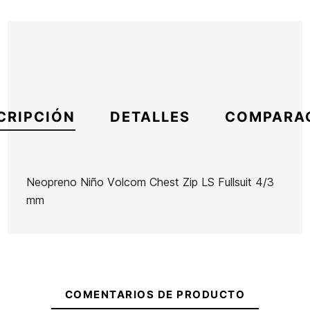
CRIPCIÓN
DETALLES
COMPARA
Neopreno Niño Volcom Chest Zip LS Fullsuit 4/3
mm
Marca
Volcom
Referencia
VC-TRTIN47434
En stock
1 Artículo
Neopreno
COMENTARIOS DE PRODUCTO
Neopreno
Hombre