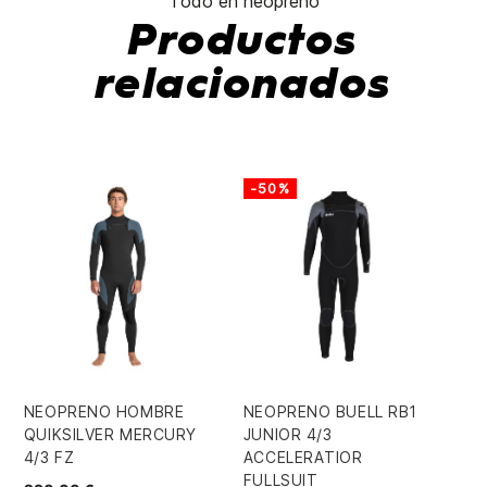
Todo en neopreno
Productos
relacionados
-50%
NEOPRENO HOMBRE
NEOPRENO BUELL RB1
NE
QUIKSILVER MERCURY
JUNIOR 4/3
YO
4/3 FZ
ACCELERATIOR
CH
FULLSUIT