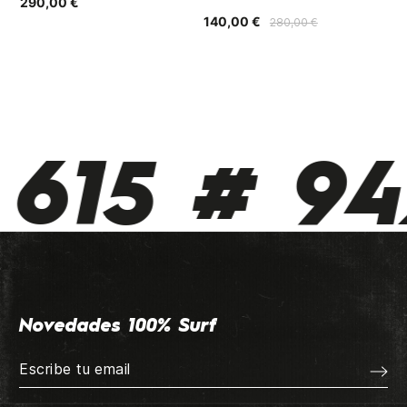
290,00 €
20
140,00 €
280,00 €
615 # 942
Novedades 100% Surf