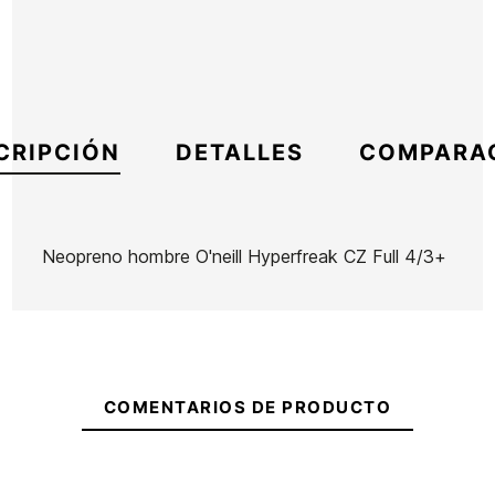
CRIPCIÓN
DETALLES
COMPARA
Neopreno hombre O'neill Hyperfreak CZ Full 4/3+
Marca
Oneill
Referencia
ON-TRTIH47516
En stock
1 Artículos
COMENTARIOS DE PRODUCTO
Neopreno
Neopreno
Neopreno
Neopreno
O'neill
O'neill
Mujer
hombre