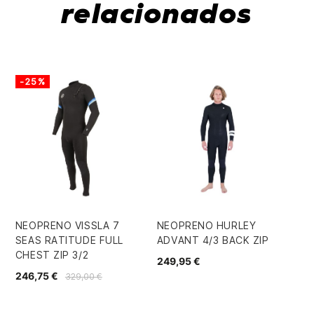
relacionados
-25%
NEOPRENO VISSLA 7
NEOPRENO HURLEY
NE
SEAS RATITUDE FULL
ADVANT 4/3 BACK ZIP
XT
CHEST ZIP 3/2
GB
249,95 €
246,75 €
30
329,00 €