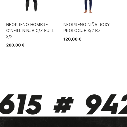
NEOPRENO HOMBRE
NEOPRENO NIÑA ROXY
NE
O'NEILL NINJA C/Z FULL
PROLOGUE 3/2 BZ
ON
3/2
FU
120,00 €
260,00 €
26
615 # 942