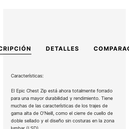
CRIPCIÓN
DETALLES
COMPARA
Características:
Marca
Oneill
El Epic Chest Zip está ahora totalmente forrado
Referencia
ON-TRTIN54122
para una mayor durabilidad y rendimiento. Tiene
En stock
1 Artículos
muchas de las características de los trajes de
gama alta de O'Neill, como el cierre de cuello de
doble sellado y el diseño sin costuras en la zona
Neopreno
Neopreno
Neopreno
lumbar (LSD).
Niño
niña Roxy
Hombre