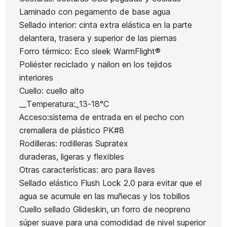
Laminado con pegamento de base agua
Roxy Elite
3/2 Chest
Swell
Ean13
21073566
Sellado interior: cinta extra elástica en la parte
Xtra 3/2
Zip
Series FZ
delantera, trasera y superior de las piernas
Strech
Fullsuit
5/4/3 mm
Neopreno Buell RB1
Forro térmico: Eco sleek WarmFlight®
Juniors Fullsuit 4/
Poliéster reciclado y nailon en los tejidos
interiores
310,00 €
310,00 €
300,00 €
310,00 €
155,
-50%
Cuello: cuello alto
No hay características para comparar
__Temperatura:_13-18°C
Acceso:sistema de entrada en el pecho con
cremallera de plástico PK#8
Rodilleras: rodilleras Supratex
duraderas, ligeras y flexibles
Otras características: aro para llaves
Sellado elástico Flush Lock 2.0 para evitar que el
agua se acumule en las muñecas y los tobillos
Cuello sellado Glideskin, un forro de neopreno
súper suave para una comodidad de nivel superior