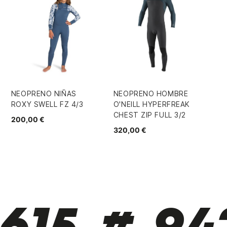
NEOPRENO NIÑAS
NEOPRENO HOMBRE
GU
ROXY SWELL FZ 4/3
O'NEILL HYPERFREAK
SH
CHEST ZIP FULL 3/2
2
200,00 €
320,00 €
51