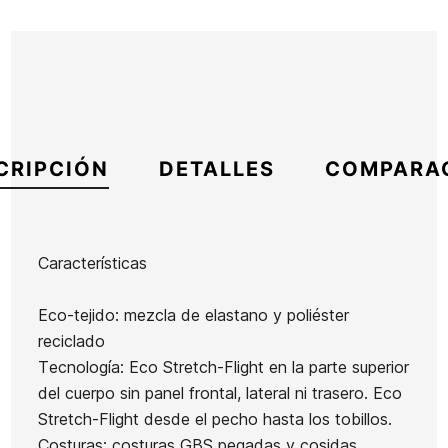
CRIPCIÓN
DETALLES
COMPARA
Características
Marca
Roxy
Eco-tejido: mezcla de elastano y poliéster
Referencia
RX-TRTVM45284
reciclado
En stock
2 Artículos
Tecnología: Eco Stretch-Flight en la parte superior
del cuerpo sin panel frontal, lateral ni trasero. Eco
Stretch-Flight desde el pecho hasta los tobillos.
Neopreno
Neopreno
Neopreno
Costuras: costuras GBS pegadas y cosidas
Mujer
Volcom
Roxy