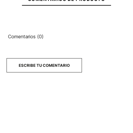
Gorro
Vans
Milford
Ean13
21064419
Ruedas 52mm 101a
Ruedas Birdhouse 9
Comentarios (0)
Concentrate
54MM
28,00 €
29,90 €
25,42 €
29,00 €
24,65
-15%
-15%
No hay características para compa
ESCRIBE TU COMENTARIO