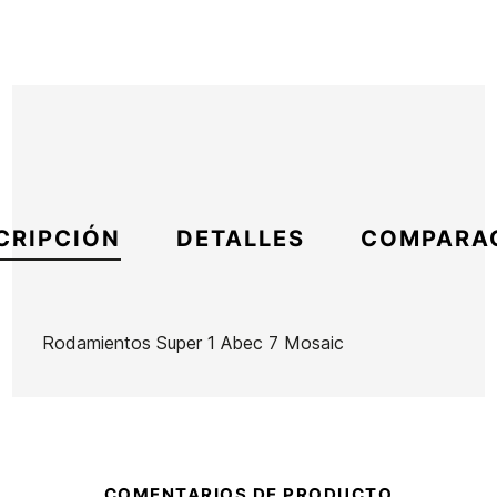
CRIPCIÓN
DETALLES
COMPARA
Rodamientos Super 1 Abec 7 Mosaic
Marca
Mosaic
Referencia
HL-ACSKX41427
En stock
1 Artículo
COMENTARIOS DE PRODUCTO