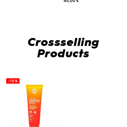
45,00 €
48
Crossselling
Products
-10%