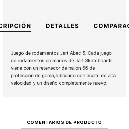
CRIPCIÓN
DETALLES
COMPARA
Juego de rodamientos Jart Abec 5. Cada juego
de rodamientos cromados de Jart Skateboards
Marca
Jart
viene con un retenedor de nailon 66 de
Referencia
HL-ACSKX39699
protección de goma, lubricado con aceite de alta
En stock
3 Artículos
velocidad y un diseño completamente nuevo.
Muelles
Muelles
Llave Y
Yow
Yow
Mosaic
Spring
Spring
Ean13
21061129
S5
S4
COMENTARIOS DE PRODUCTO
Pack 4
Pack 4
Rodamientos Yow