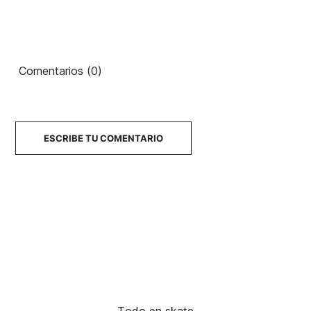
Washers Meraki
25,50 €
25,50 €
25,00 €
25,80 €
21,93 €
-15%
No hay características para comparar
Comentarios (0)
ESCRIBE TU COMENTARIO