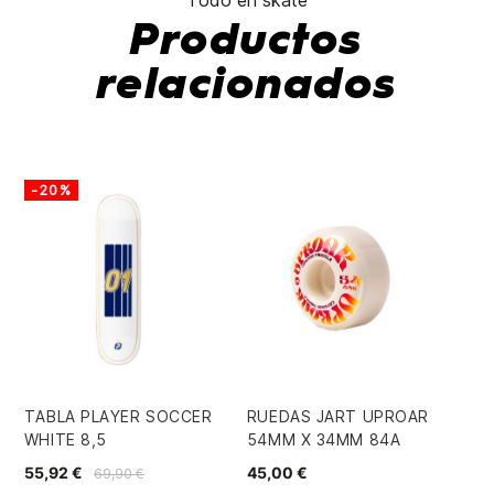
Todo en skate
Productos
relacionados
-20%
TABLA PLAYER SOCCER
RUEDAS JART UPROAR
EJ
WHITE 8,5
54MM X 34MM 84A
NE
55,92 €
45,00 €
50
69,90 €