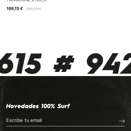
169,15 €
28
199,00 €
15 # 942
Novedades 100% Surf