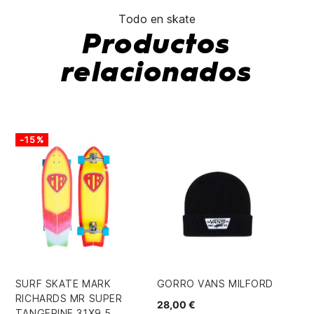
Todo en skate
Productos
relacionados
-15%
-
SURF SKATE MARK
GORRO VANS MILFORD
SU
RICHARDS MR SUPER
SP
28,00 €
TANGERINE 31X9,5
CH