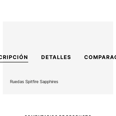
CRIPCIÓN
DETALLES
COMPARA
Ruedas Spitfire Sapphires
Marca
Spitfire
Referencia
SP-SKSKX50085
En stock
1 Artículos