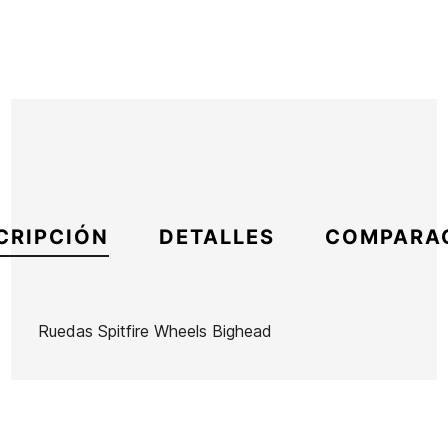
CRIPCIÓN
DETALLES
COMPARA
Ruedas Spitfire Wheels Bighead
Marca
Spitfire
Referencia
SP-SKSKX50086
En stock
1 Artículo