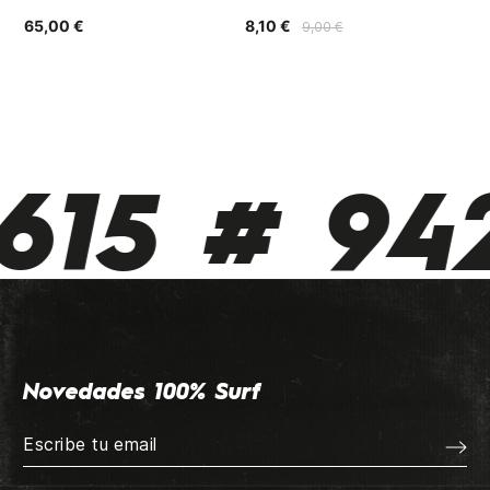
65,00 €
8,10 €
35
9,00 €
615 # 942
Novedades 100% Surf