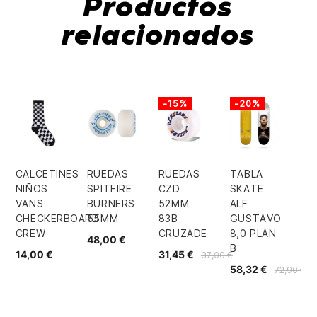
Productos
relacionados
-15%
-20%
CALCETINES
RUEDAS
RUEDAS
TABLA
NIÑOS
SPITFIRE
CZD
SKATE
VANS
BURNERS
52MM
ALF
CHECKERBOARD
55MM
83B
GUSTAVO
CREW
CRUZADE
8,0 PLAN
48,00 €
B
14,00 €
31,45 €
37,00 €
58,32 €
72,90 €