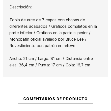
Descripción:
Marca
DGK
Tabla de arce de 7 capas con chapas de
Referencia
IN-SKTAX55968
diferentes acabados / Gráficos completos en la
En stock
3 Artículos
parte inferior / Gráficos en la parte superior /
Monopatín oficial avalado por Bruce Lee /
Revestimiento con patrón en relieve
Ancho: 21 cm / Largo: 81 cm / Distancia entre
ejes: 36,4 cm / Punta: 17 cm / Cola: 16,7 cm
Skate Original Felipe
Skate Original Team
Diamonds Crowns Plan B
Green Fluor Plan B
Complete
139,90 €
111,92 €
139,90 €
111,92 €
1
-20%
-20%
COMENTARIOS DE PRODUCTO
No hay característica