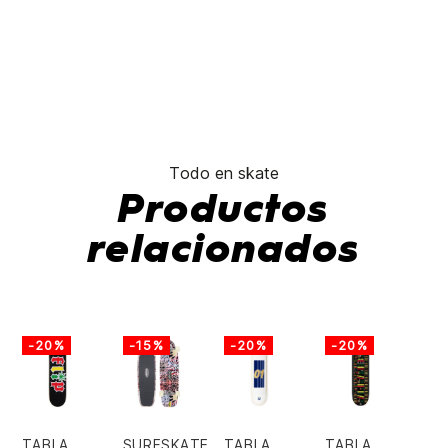
Todo en skate
Productos
relacionados
-20%
-15%
-20%
-20%
TABLA
SURFSKATE
TABLA
TABLA