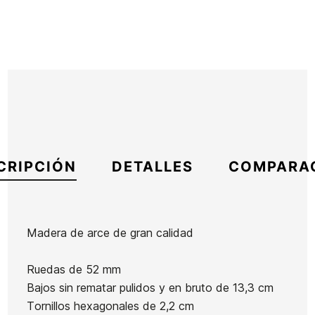
CRIPCIÓN
DETALLES
COMPARA
Madera de arce de gran calidad
Marca
Element
Ruedas de 52 mm
Referencia
EL-SKSKX41138
Bajos sin rematar pulidos y en bruto de 13,3 cm
En stock
1 Artículo
Tornillos hexagonales de 2,2 cm