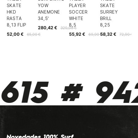
SKATE
YOW
PLAYER
SKATE
HKD
ANEMONE
SOCCER
SURREY
RASTA
34,5'
WHITE
BRILL
8,13 FLIP
8,5
8,25
280,42 €
329,90 €
52,00 €
55,92 €
58,32 €
65,00 €
69,90 €
72,90 €
615 # 942
Novedades 100% Surf