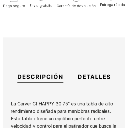
Entrega rápida
Envío gratuito
Pago seguro
Garantía de devolución
DESCRIPCIÓN
DETALLES
La Carver CI HAPPY 30.75" es una tabla de alto
rendimiento diseñada para maniobras radicales.
Marca
Carver
Esta tabla ofrece un equilibrio perfecto entre
Referencia
VS-SKSSX47680
velocidad y control para el patinador que busca la