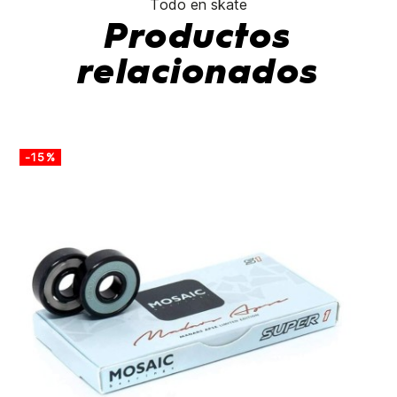
Todo en skate
Productos
relacionados
-15%
-