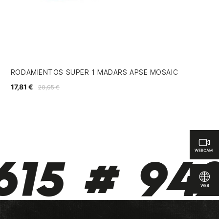
RODAMIENTOS SUPER 1 MADARS APSE MOSAIC
CA
17,81 €
29,
20,95 €
15 # 942