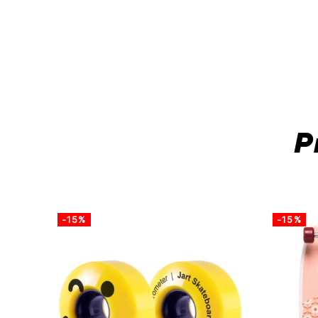
P
-15%
-15%