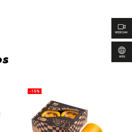
os
-15%