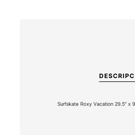
DESCRIPC
Surfskate Roxy Vacation 29.5" x 9
Marca
Roxy
Referencia
EG-SKSSX49663
En stock
1 Artículo