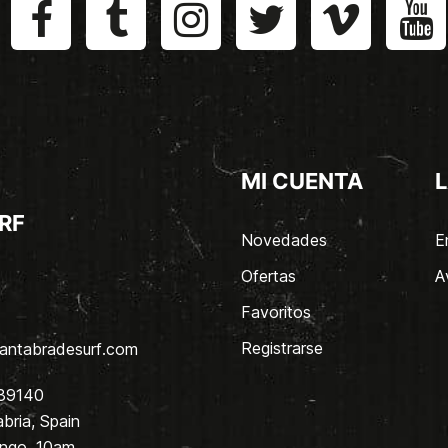
MI CUENTA
L
RF
Novedades
E
Ofertas
A
Favoritos
Registrarse
antabradesurf.com
 39140
bria, Spain
ingo. 10am