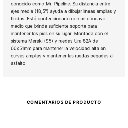
conocido como Mr. Pipeline. Su distancia entre
ejes media (18,5") ayuda a dibujar líneas amplias y
fluidas. Está confeccionado con un cóncavo
medio que brinda suficiente soporte para
Ean13
21080601
mantener los pies en su lugar. Montada con el
sistema Meraki (S5) y ruedas Ura 82A de
Surf Skate Quiksilver by
Surfskate Atlantic Madera
66x51mm para mantener la velocidad alta en
Smoothstar Surfbuddy 29'
31'
curvas amplias y mantener las ruedas pegadas al
250,00 €
212,50 €
249,00 €
211,65 €
-15%
-15%
asfalto.
No hay características para comparar
COMENTARIOS DE PRODUCTO