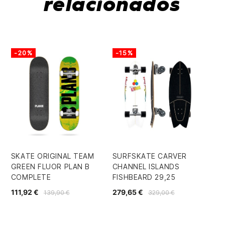
relacionados
-20%
-15%
-
SKATE ORIGINAL TEAM
SURFSKATE CARVER
LI
GREEN FLUOR PLAN B
CHANNEL ISLANDS
DY
COMPLETE
FISHBEARD 29,25
13
111,92 €
279,65 €
139,90 €
329,00 €