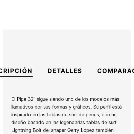
CRIPCIÓN
DETALLES
COMPARA
El Pipe 32" sigue siendo uno de los modelos más
llamativos por sus formas y gráficos. Su perfil está
Marca
Yow
inspirado en las tablas de surf de peces, con un
Referencia
HL-SKSSX47689
diseño basado en las legendarias tablas de surf
En stock
1 Artículo
Lightning Bolt del shaper Gerry López también