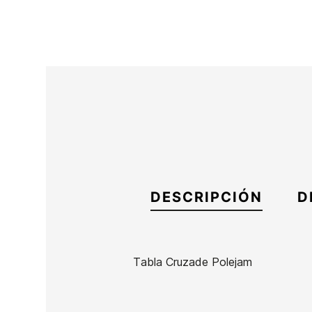
DESCRIPCIÓN
D
Tabla Cruzade Polejam
Marca
Cruzade
Referencia
HL-SKTAX54153