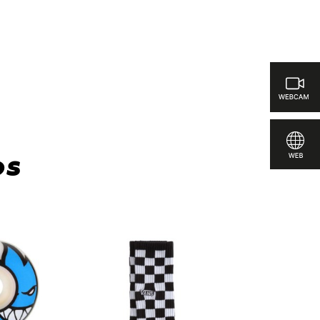
ra comparar
os