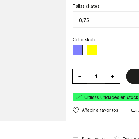
Tallas skates
Color skate
Amarillo
Morado
-
+
Últimas unidades en stock
Añadir a favoritos
Pago seguro
Envío gra