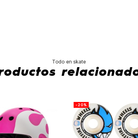
Waves
Loose
No hay características pa
Todo en skate
roductos relacionad
-20%