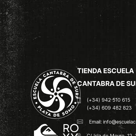
TIENDA ESCUELA
CANTABRA DE SU
(+34) 942 510 615
(+34) 609 482 823
Email:
info@escuelac
C/ Isla de Mouro, 12.