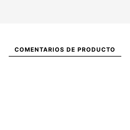
Sudadera
Vans
21098655
Head
COMENTARIOS DE PRODUCTO
Waves
Loose
Tabla Skate HKD
Tabla Ska
Legalize Rasta 8,25 Flip
8,1
-20%
-
68,00 €
65,00 €
52,00 €
65,00 €
Sudadera
Tabla Skate HKD Legalize
Tabla Ska
Vans
Rasta 8,25 Flip
8,1
Head