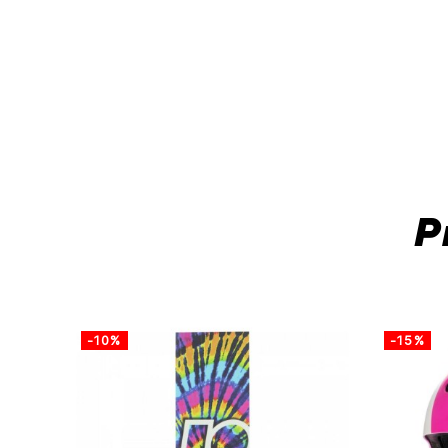
P
-10%
-15%