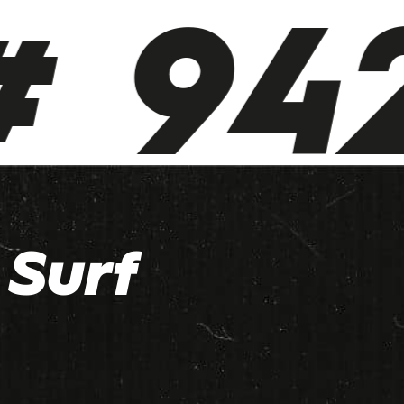
 942
Surf