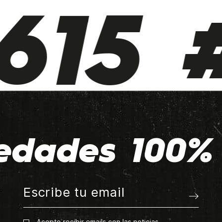
615 #
edades 100% 
Acepto recibir emails con las noticias.