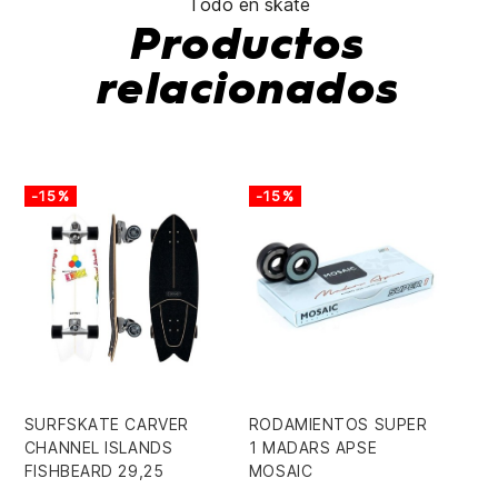
Todo en skate
Productos
relacionados
-15%
-15%
-
SURFSKATE CARVER
RODAMIENTOS SUPER
TA
CHANNEL ISLANDS
1 MADARS APSE
BI
FISHBEARD 29,25
MOSAIC
48