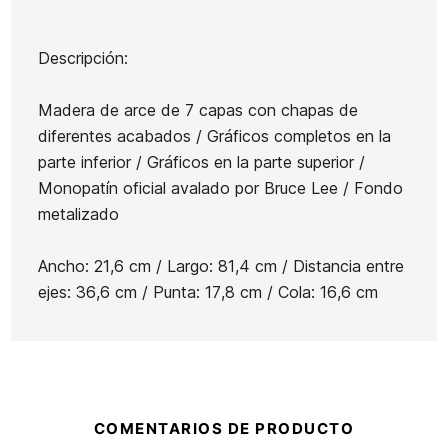
Descripción:
Marca
DGK
Madera de arce de 7 capas con chapas de
Referencia
IN-SKTAX55970
diferentes acabados / Gráficos completos en la
En stock
1 Artículo
parte inferior / Gráficos en la parte superior /
Monopatín oficial avalado por Bruce Lee / Fondo
Zapatillas
metalizado
Ejes
Vans
Independent
Skate
Ancho: 21,6 cm / Largo: 81,4 cm / Distancia entre
Bauhaus
Old Skool
ejes: 36,6 cm / Punta: 17,8 cm / Cola: 16,6 cm
Polished
negras
Zapatillas DC Manteca 4
Zap
Silver 11 149
Plataform
(2pack)
85,00 €
85,00 €
90,00 €
63,00 €
90,0
-30%
COMENTARIOS DE PRODUCTO
No hay características para comparar