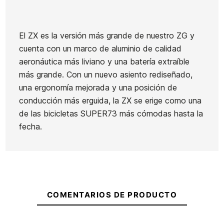
El ZX es la versión más grande de nuestro ZG y
cuenta con un marco de aluminio de calidad
Marca
Super73
aeronáutica más liviano y una batería extraíble
Referencia
SP-VABIX47051
más grande. Con un nuevo asiento rediseñado,
una ergonomía mejorada y una posición de
conducción más erguida, la ZX se erige como una
de las bicicletas SUPER73 más cómodas hasta la
fecha.
Ean13
21079021
COMENTARIOS DE PRODUCTO