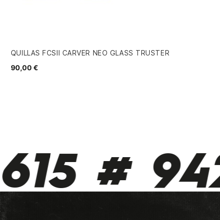
QUILLAS FCSII CARVER NEO GLASS TRUSTER
IN
90,00 €
34
615 # 942