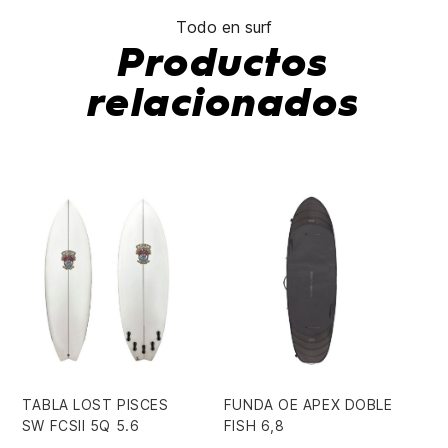
Todo en surf
Productos
relacionados
TABLA LOST PISCES
FUNDA OE APEX DOBLE
TA
SW FCSII 5Q 5.6
FISH 6,8
CA
5/