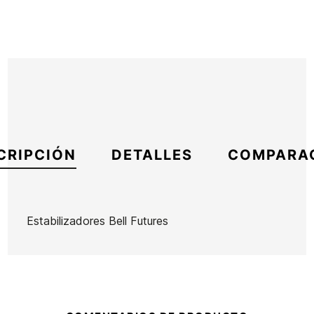
CRIPCIÓN
DETALLES
COMPARA
Estabilizadores Bell Futures
Marca
Bell
Referencia
EG-VAQUX54223
En stock
2 Artículos