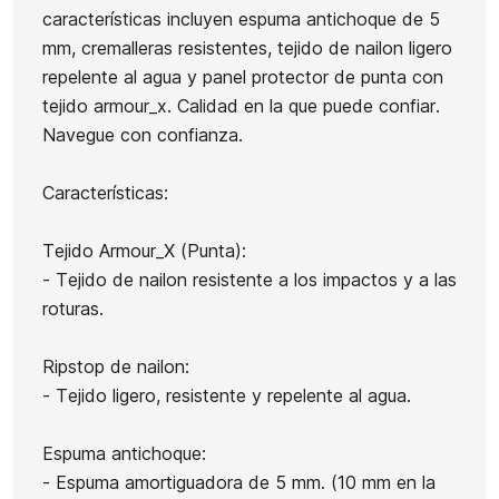
Neo
características incluyen espuma antichoque de 5
Neo
Neo
Glass
mm, cremalleras resistentes, tejido de nailon ligero
Quillas Futures JJ
Glass
Glass Tri
Sage
repelente al agua y panel protector de punta con
Florence Alpha Thruste
Pacific Tri
Fins
Tri Fins
tejido armour_x. Calidad en la que puede confiar.
Carbon
Azul
Navegue con confianza.
85,00 €
85,00 €
85,00 €
85,00 €
76,50 €
-10%
No hay características para comparar
Características:
Tejido Armour_X (Punta):
- Tejido de nailon resistente a los impactos y a las
roturas.
Ripstop de nailon:
- Tejido ligero, resistente y repelente al agua.
Espuma antichoque:
- Espuma amortiguadora de 5 mm. (10 mm en la