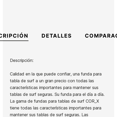
CRIPCIÓN
DETALLES
COMPARA
Descripción:
Marca
Ocean Earth
Calidad en la que puede confiar, una funda para
Referencia
OE-FUTAX55827
tabla de surf a un gran precio con todas las
En stock
5 Artículos
características importantes para mantener sus
tablas de surf seguras. Su funda para el día a día.
Quillas
La gama de fundas para tablas de surf COR_X
Quillas
Quillas
FCSII
tiene todas las características importantes para
FCSII
FCS II
Carver
mantener sus tablas de surf seguras. Las
Performer
Performer
Ean13
21104580