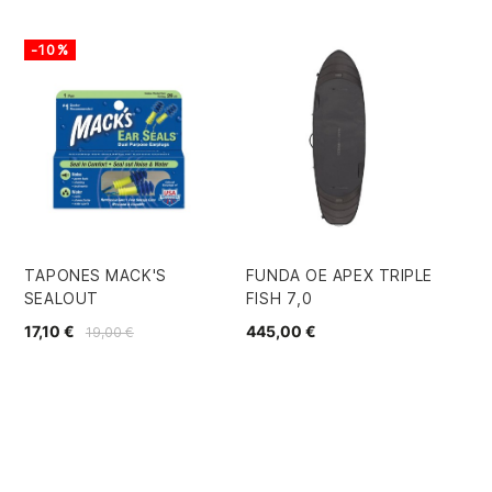
-10%
TAPONES MACK'S
FUNDA OE APEX TRIPLE
TA
SEALOUT
FISH 7,0
TH
12
17,10 €
445,00 €
19,00 €
49