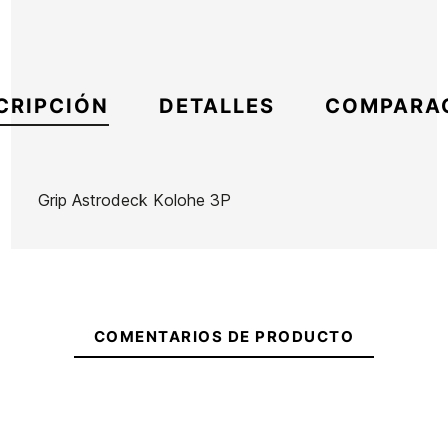
CRIPCIÓN
DETALLES
COMPARA
Grip Astrodeck Kolohe 3P
Marca
Astrodeck
Referencia
KM-IGGRX38031
En stock
2 Artículos
COMENTARIOS DE PRODUCTO
Ean13
21056751