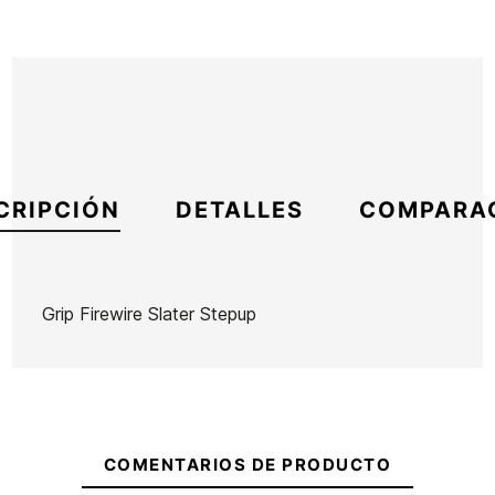
CRIPCIÓN
DETALLES
COMPARA
Grip Firewire Slater Stepup
Marca
Firewire
Referencia
FW-IGGRX56043
En stock
1 Artículos
COMENTARIOS DE PRODUCTO