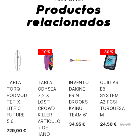
Productos
relacionados
-10%
-30%
TABLA
TABLA
INVENTO
QUILLAS
TORQ
ODYSEA
DAKINE
E8
PODMOD
7,2 X
ERIN
SYSTEM
TET X-
LOST
BROOKS
A2 FCSI
LITE CI
CROWD
KAINUI
TURQUESA
FUTURE
KILLER
TEAM 6'
M
5'6
ARTÍCULO
34,95 €
24,50 €
35,00 €
+ DE
729,00 €
1AÑO