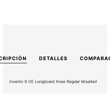
CRIPCIÓN
DETALLES
COMPARA
Invento 9 OE Longboard Knee Regular Moulded
Marca
Ocean Earth
Referencia
OE-IGITX43068
En stock
1 Artículo