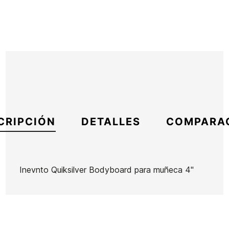
CRIPCIÓN
DETALLES
COMPARA
Inevnto Quiksilver Bodyboard para muñeca 4"
Marca
Quiksilver
Referencia
EG-IGITX49685
En stock
7 Artículos