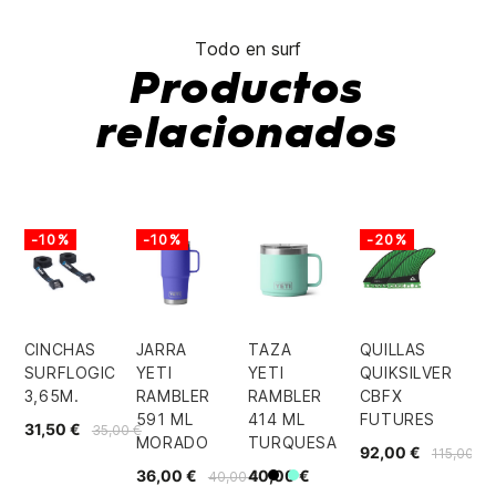
Todo en surf
Productos
relacionados
-10%
-10%
-20%
CINCHAS
JARRA
TAZA
QUILLAS
SURFLOGIC
YETI
YETI
QUIKSILVER
3,65M.
RAMBLER
RAMBLER
CBFX
591 ML
414 ML
FUTURES
31,50 €
35,00 €
MORADO
TURQUESA
92,00 €
115,00 €
36,00 €
40,00 €
40,00 €
Negro
Mint