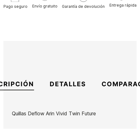
Entrega rápida
Envío gratuito
Pago seguro
Garantía de devolución
CRIPCIÓN
DETALLES
COMPARA
Quillas Deflow Arin Vivid Twin Future
Marca
Deflow
Referencia
DF-VAQUX51442