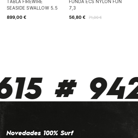
TABLA FIREWIRE
FUNDA ECS NYLON FUN
TA
SEASIDE SWALLOW 5.5
7,3
JU
CO
899,00 €
56,80 €
71,00 €
1A
79
15 # 942
Novedades 100% Surf