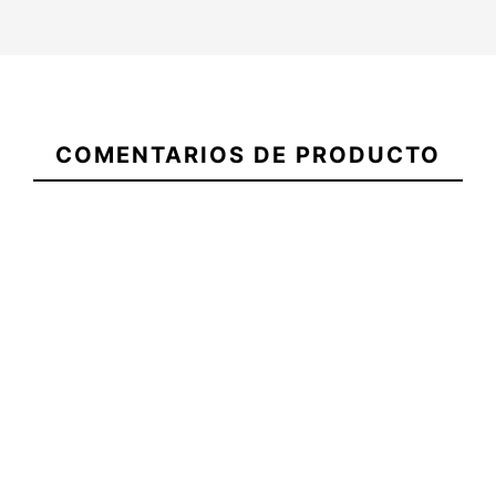
Cinchas
Surflogic
21062761
4.55m
COMENTARIOS DE PRODUCTO
Invento Slater 6' Pro
Invento Man
Comp 6mm
Seri
-10%
-2
5,95 €
36,00 €
32,40 €
36,00 €
Cinchas
Invento Slater 6' Pro
Invento Man
Surflogic
Comp 6mm
Seri
4.55m