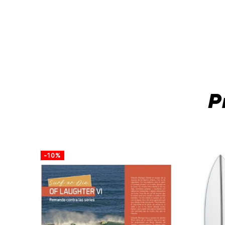
P
-10%