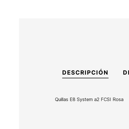
DESCRIPCIÓN
D
Quillas E8 System a2 FCSI Rosa
Marca
ECS
Referencia
AA-VAQUX40608
En stock
14 Artículos