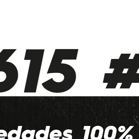
15 #
edades 100% 