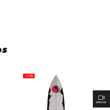
ra comparar
os
-10%