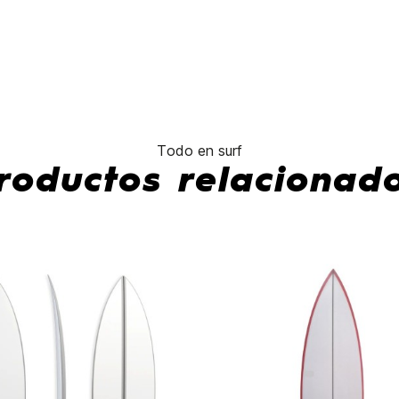
No hay características pa
Todo en surf
roductos relacionad