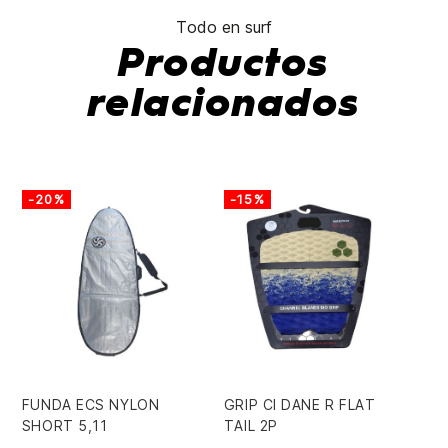
Todo en surf
Productos
relacionados
-20%
-15%
FUNDA ECS NYLON
GRIP CI DANE R FLAT
TA
SHORT 5,11
TAIL 2P
3Q