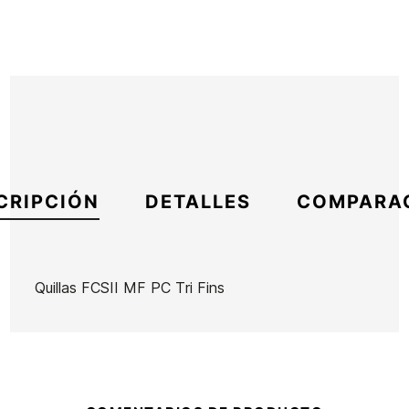
CRIPCIÓN
DETALLES
COMPARA
Quillas FCSII MF PC Tri Fins
Marca
FCS
Referencia
OL-VAQUX50938
En stock
3 Artículos