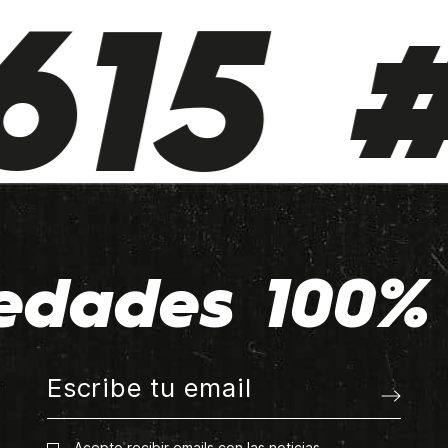
15 #
edades 100% 
Acepto recibir emails con las noticias.