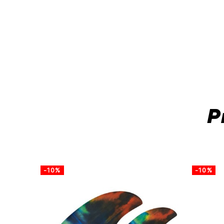
P
-10%
-10%