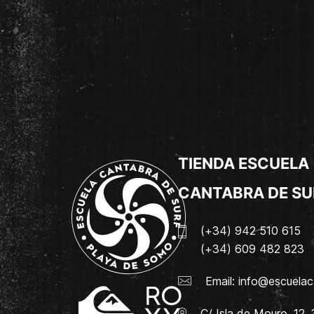
TIENDA ESCUELA
CANTABRA DE SU
(+34) 942 510 615
(+34) 609 482 823
Email:
info@escuelac
C/ Isla de Mouro, 12.