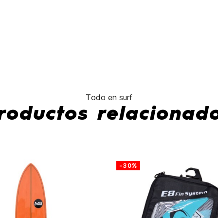
Mick
Fanning
PG
Thruster
No hay características 
Todo en surf
roductos relacionad
-30%