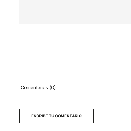
En stock
2 Artículos
Ean13
Comentarios (0)
1
PRECIO
DESCRIPCIÓN
ESCRIBE TU COMENTARIO