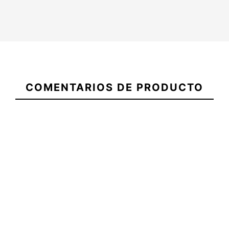
Quillas
FCSII
21091820
Mick
COMENTARIOS DE PRODUCTO
Fanning
PG
Thruster
Quillas F
Funda Ocean&Earth Aircon
Flore
Fish Board 5.8
-10%
40,00 €
145,00 €
130,50 €
142,00 €
Quillas
Funda Ocean&Earth Aircon
Quillas F
FCSII
Fish Board
Florence 