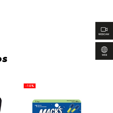
para comparar
os
-10%