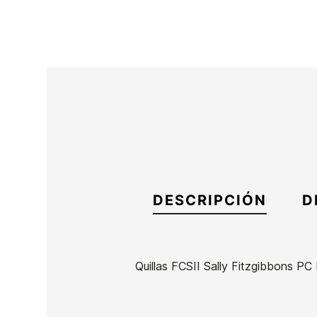
DESCRIPCIÓN
D
Quillas FCSII Sally Fitzgibbons PC
Marca
FCS
Referencia
OL-VAQUX51789