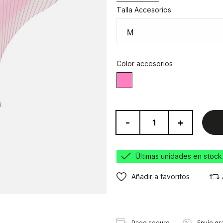
Talla Accesorios
Color accesorios
Rosa
-
+
Últimas unidades en stock
Añadir a favoritos
Pago seguro
Envío gra