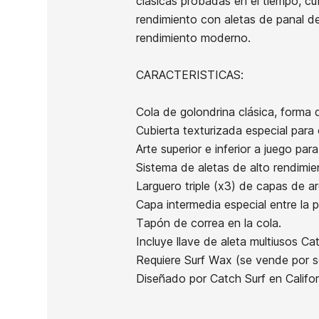
clásicas probadas en el tiempo, cu
rendimiento con aletas de panal de
rendimiento moderno.
CARACTERISTICAS:
Ean13
Cola de golondrina clásica, forma 
Cubierta texturizada especial para 
Arte superior e inferior a juego par
Sistema de aletas de alto rendimi
Larguero triple (x3) de capas de 
Capa intermedia especial entre la p
Tapón de correa en la cola.
Incluye llave de aleta multiusos Catc
PRECIO
Requiere Surf Wax (se vende por 
Diseñado por Catch Surf en Califor
DESCRIPCIÓN