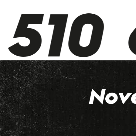
510 6
Nov