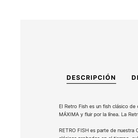
DESCRIPCIÓN
D
El Retro Fish es un fish clásico d
MÁXIMA y fluir por la línea. La Retr
Marca
Catch Surf
Referencia
CS-TATAX44266
RETRO FISH es parte de nuestra 
En stock
1 Artículo