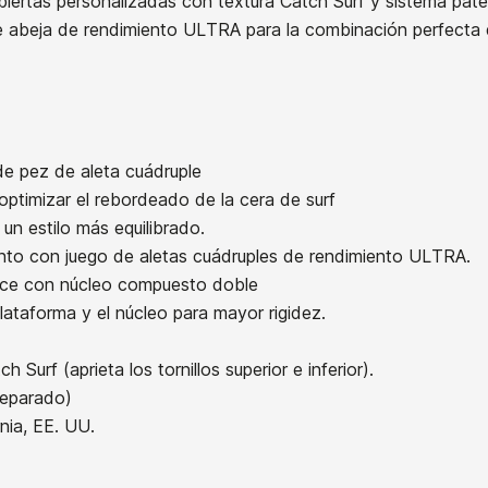
biertas personalizadas con textura Catch Surf y sistema pat
 abeja de rendimiento ULTRA para la combinación perfecta del
21071630
de pez de aleta cuádruple
optimizar el rebordeado de la cera de surf
a un estilo más equilibrado.
ento con juego de aletas cuádruples de rendimiento ULTRA.
Tabla Quiksilver Discus Futures
Tabla
arce con núcleo compuesto doble
6,8
lataforma y el núcleo para mayor rigidez.
h Surf (aprieta los tornillos superior e inferior).
505,00 €
separado)
nia, EE. UU.
6'8 x 21 1/4 x 2 15/16 - 47.30 Litros.