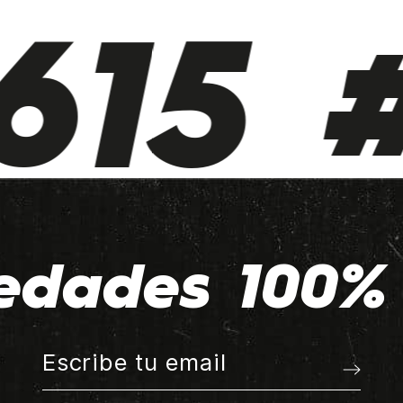
15 #
edades 100% 