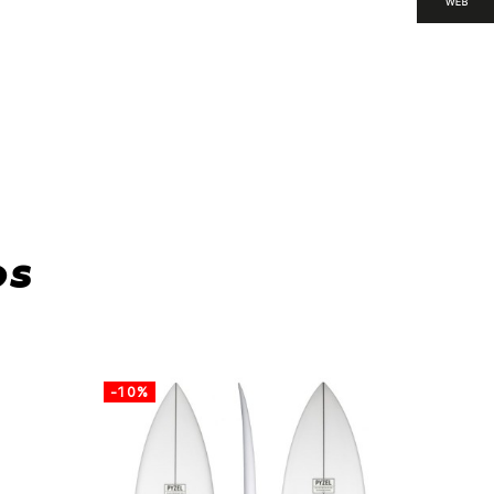
os
-10%