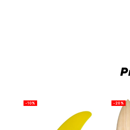
P
-10%
-20%