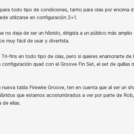
ara todo tipo de condiciones, tanto para olas por encima 
de utilizarse en configuración 2+1.
Tabla
Tabla
ue no deja de ser un híbrido, dirigida a un público más ampli
HS
Firewire
ce muy fácil de usar y divertida.
Hypto
21092859
Boss
Krypto
Volcanic
Tri-fins en todo tipo de olas, pero si quieres enamorarte de
Twin
Futures
configuración quad con el Groove Fin Set, el set de quillas 
5,9
5,5
Tabla Lost Puddle Jumper
Future
5,5 Artículo con descuento
Flex
nueva tabla Firewire Groove, ten en cuenta que al ser un sh
+de 1año
FCSII
 híbridos que estamos acostumbrados a ver por parte de Rob
 de ellas.
-10%
0,00 €
880,00 €
880,00 €
792,00 €
5.9 x
5'5'' X
Tabla Lost Puddle Jumper