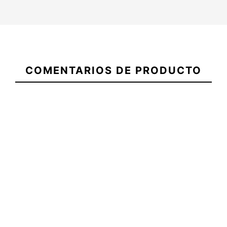
20 1/8
19'' X 2
5,5
x 2
3/8'' -
5.5 x 20.25 x 2.35 x 28.75L
9/16 x
26.2L
32.67L
Descuento por antigüedad
de más de un año.
COMENTARIOS DE PRODUCTO
No hay características para comp