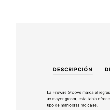
DESCRIPCIÓN
D
La Firewire Groove marca el regres
un mayor grosor, esta tabla ofrece 
Marca
Firewire
tipo de maniobras radicales.
Referencia
FW-TATAX52095