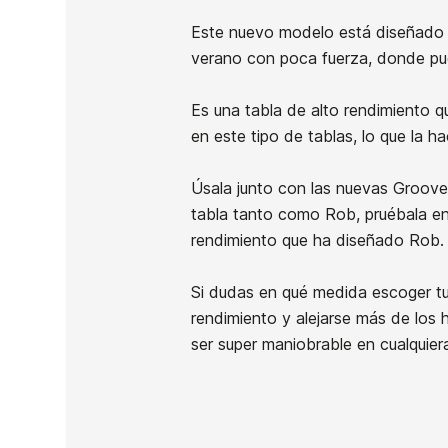
En stock
1 Artículo
Este nuevo modelo está diseñado p
verano con poca fuerza, donde pue
Es una tabla de alto rendimiento q
en este tipo de tablas, lo que la ha
Ean13
Úsala junto con las nuevas Groove 
tabla tanto como Rob, pruébala en 
rendimiento que ha diseñado Rob.
Si dudas en qué medida escoger tu 
rendimiento y alejarse más de los
ser super maniobrable en cualquiera
88
PRECIO
DESCRIPCIÓN