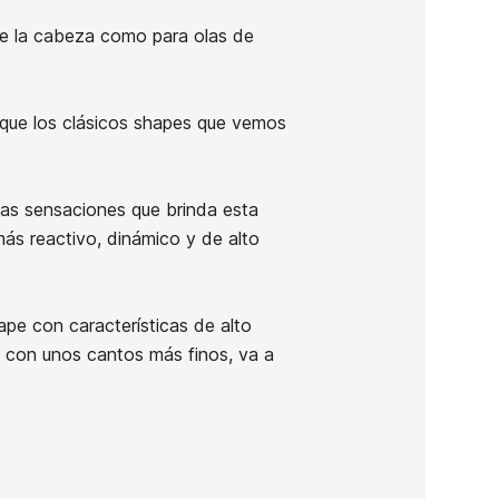
de la cabeza como para olas de
o que los clásicos shapes que vemos
 las sensaciones que brinda esta
más reactivo, dinámico y de alto
Tabla HS Hypto Krypto
Twin 5,6 Future Flex FCSII
ape con características de alto
, con unos cantos más finos, va a
-10%
880,00 €
792,00 €
5.6 x 19 3/4 x 2 3/8 x 28.43L