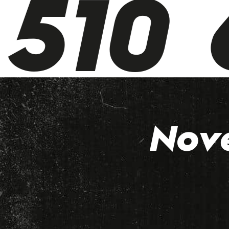
510 6
Nov