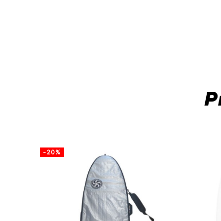
P
-20%