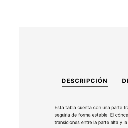
DESCRIPCIÓN
D
Esta tabla cuenta con una parte tr
seguirla de forma estable. El cónca
Marca
Lost
transiciones entre la parte alta y l
Referencia
LB-TATAX42555