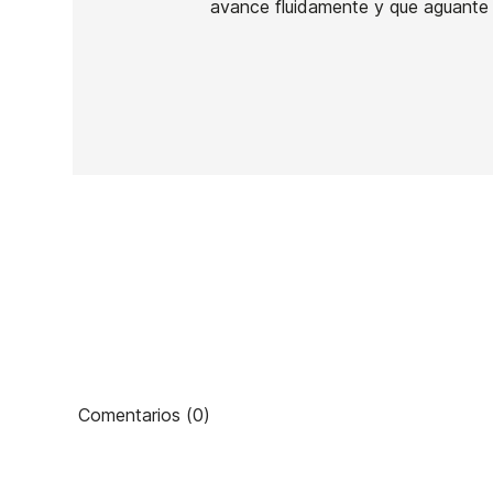
avance fluidamente y que aguante 
En stock
1 Artículo
Ean13
PRECIO
Comentarios (0)
DESCRIPCIÓN