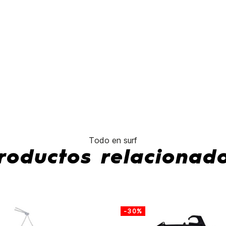
32.25L
Litros
- 25.6L
No hay características para compar
Todo en surf
roductos relacionad
-30%