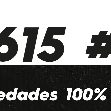
15 #
edades 100% 