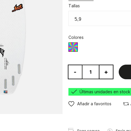
Tallas
Colores
Varios
-
+
Últimas unidades en stock
Añadir a favoritos
Pago seguro
Envío gra