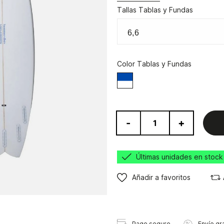
Tallas Tablas y Fundas
Color Tablas y Fundas
Blanco/Azul
-
+
Últimas unidades en stock
Añadir a favoritos
Pago seguro
Envío gra