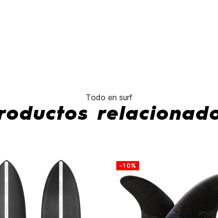
No hay características para compar
Todo en surf
roductos relacionad
-10%