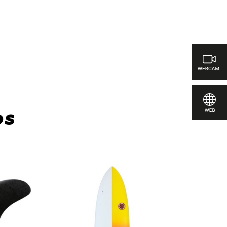
ar
os