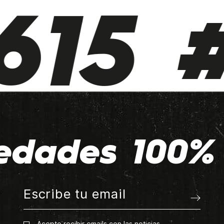
15 #
edades 100% 
Acepto recibir emails con las noticias.