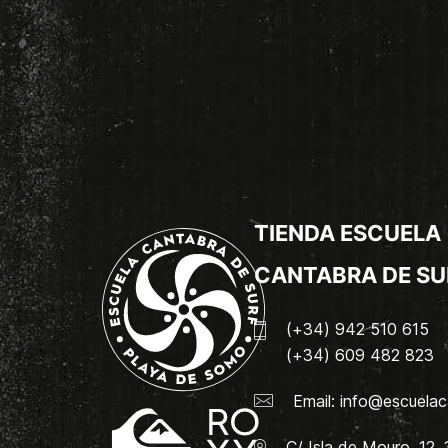
TIENDA ESCUELA
CANTABRA DE SU
(+34) 942 510 615
(+34) 609 482 823
Email:
info@escuelac
C/ Isla de Mouro, 12.