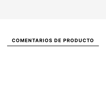
21096346
Tabla Summer
Tabla Summer
Tabla Summ
COMENTARIOS DE PRODUCTO
Vibes Fish Blue
Vibes Discus
Vibes Disc
6,4 5Q Futures
6,6 3Q Futures
6,8 3Q Futu
450,00 €
450,00 €
450,00 €
Tabla Summer
6'6 x 21 x 2 7/8 -
6'8 x 21 1/4 
Vibes Fish Blue
45.30 Litros.
15/16 - 47.
6,4 5Q Futures
Litros