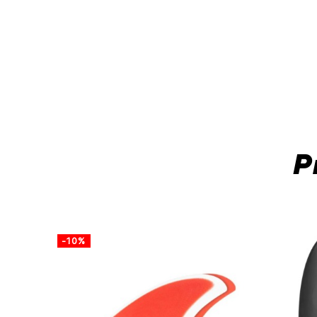
P
-10%