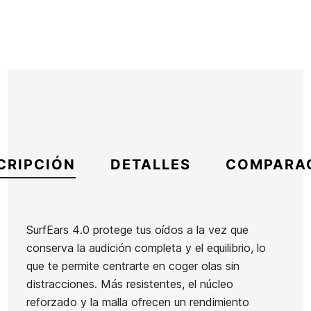
CRIPCIÓN
DETALLES
COMPARA
SurfEars 4.0 protege tus oídos a la vez que
conserva la audición completa y el equilibrio, lo
Marca
Surf Ears
que te permite centrarte en coger olas sin
Referencia
SG-VATAX52594
distracciones. Más resistentes, el núcleo
En stock
4 Artículos
reforzado y la malla ofrecen un rendimiento