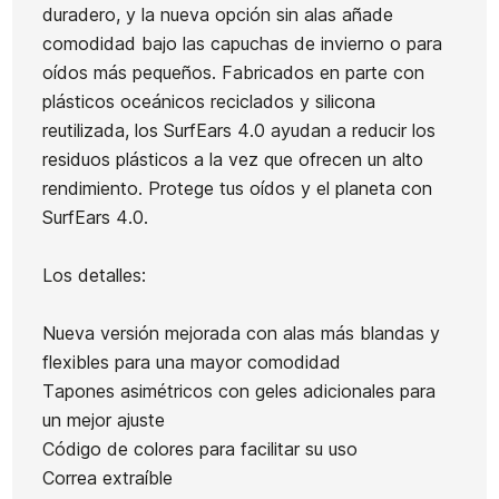
duradero, y la nueva opción sin alas añade
comodidad bajo las capuchas de invierno o para
oídos más pequeños. Fabricados en parte con
plásticos oceánicos reciclados y silicona
Ean13
21094549
reutilizada, los SurfEars 4.0 ayudan a reducir los
Funda Captain fin
residuos plásticos a la vez que ofrecen un alto
Funda Channel Islands
Fund
Boardsock 8,0
rendimiento. Protege tus oídos y el planeta con
Featherlight Shortboard
SurfEars 4.0.
5,8 Artículo + de 1año
61,00 €
51,85 €
60,00 €
51,00 €
60,00
-15%
-15%
Los detalles:
No hay características p
Nueva versión mejorada con alas más blandas y
flexibles para una mayor comodidad
Tapones asimétricos con geles adicionales para
un mejor ajuste
Código de colores para facilitar su uso
Correa extraíble