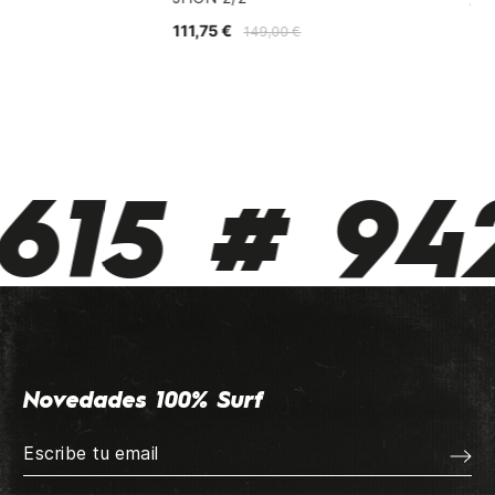
13
111,75 €
149,00 €
15 # 942
Novedades 100% Surf