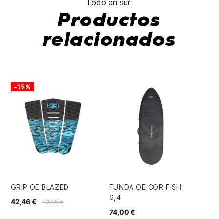
Todo en surf
Productos
relacionados
-15%
GRIP OE BLAZED
FUNDA OE COR FISH
TA
6,4
FI
42,46 €
49,95 €
74,00 €
85