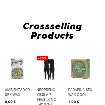
Crossselling
Products
-25%
-
AMBIENTADOR
NEOPRENO
PARAFINA SEX
RE
SEX WAX
VISSLA 7
WAX COOL
DE
SEAS LONG
BL
6,00 €
4,00 €
JHON 2/2