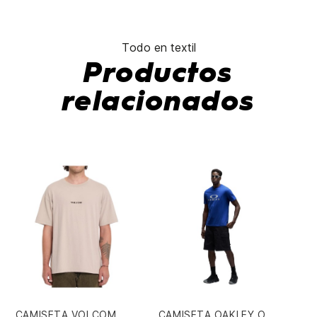
Todo en textil
Productos
relacionados
CAMISETA VOLCOM
CAMISETA OAKLEY O
BE