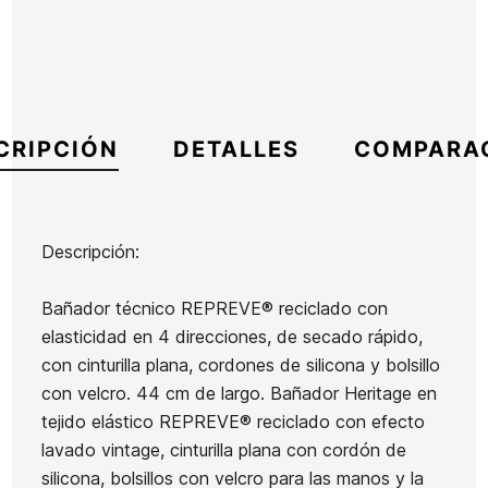
CRIPCIÓN
DETALLES
COMPARA
Descripción:
Marca
Oxbow
Bañador técnico REPREVE® reciclado con
Referencia
OX-BEBAH55945
elasticidad en 4 direcciones, de secado rápido,
En stock
1 Artículos
con cinturilla plana, cordones de silicona y bolsillo
con velcro. 44 cm de largo. Bañador Heritage en
Mochila
Camisa
tejido elástico REPREVE® reciclado con efecto
Oakley
Volcom
lavado vintage, cinturilla plana con cordón de
Red
Sun
silicona, bolsillos con velcro para las manos y la
Ean13
21105085