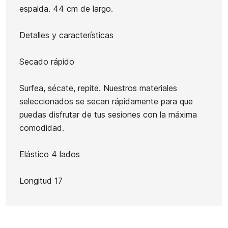
Line
Stunners
espalda. 44 cm de largo.
Gafas Volcom Macho
Sudade
Gloss
Detalles y características
Wor
65,00 €
65,00 €
65,00 €
55,25 €
65,00 €
-15%
Secado rápido
No hay características para comparar
Surfea, sécate, repite. Nuestros materiales
seleccionados se secan rápidamente para que
puedas disfrutar de tus sesiones con la máxima
comodidad.
Elástico 4 lados
Longitud 17