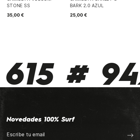
STONE SS
BARK 2.0 AZUL
RO
35,00 €
25,00 €
59
615 # 942
Novedades 100% Surf