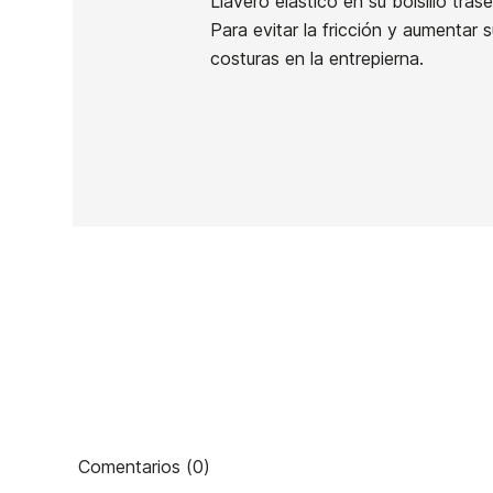
Llavero elástico en su bolsillo tras
Para evitar la fricción y aumenta
costuras en la entrepierna.
Ean13
PRECIO
DESCRIPCIÓN
Comentarios (0)