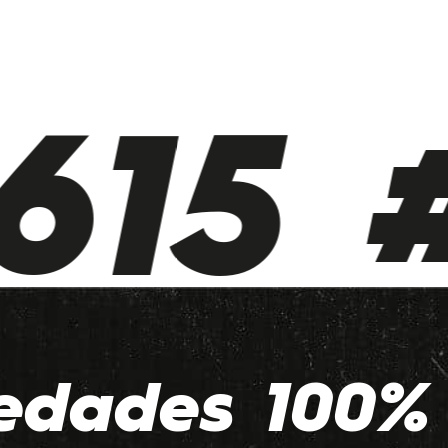
615 #
edades 100% 