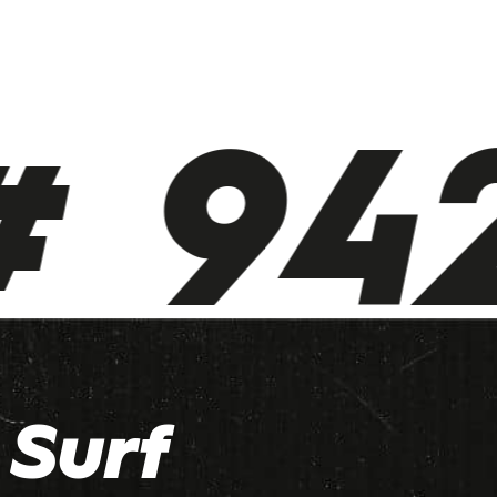
 942
Surf