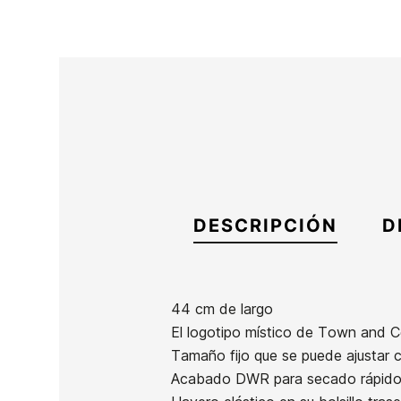
DESCRIPCIÓN
D
44 cm de largo
El logotipo místico de Town and Co
Marca
Town & Country
Tamaño fijo que se puede ajustar 
Referencia
TC-BEBAH46926
Acabado DWR para secado rápido 
En stock
2 Artículos