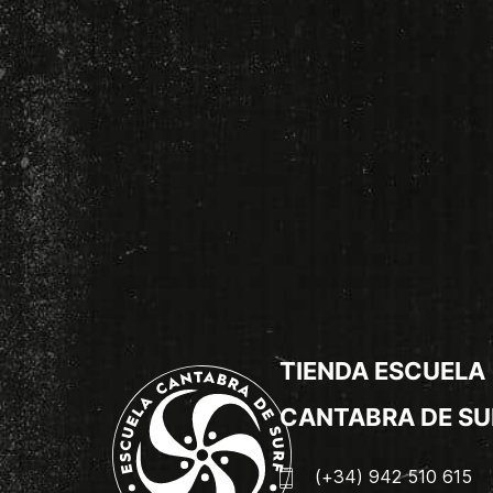
TIENDA ESCUELA
CANTABRA DE SU
(+34) 942 510 615