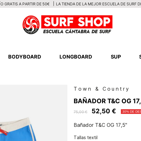
LA TIENDA DE LA MEJOR ESCUELA DE SURF 
O GRATIS A PARTIR DE 50€
BODYBOARD
LONGBOARD
SUP
Town & Country
BAÑADOR T&C OG 17,
52,50 €
75,00 €
30% DE DE
Bañador T&C OG 17,5"
Tallas textil