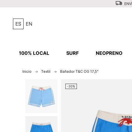
ENVÍ
ES
EN
100% LOCAL
SURF
NEOPRENO
Inicio
Textil
Bañador T&C OG 17,5"
-30%