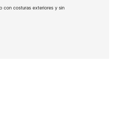
 con costuras exteriores y sin
Bermuda Volcom Frickin
Modern 19
-30%
60,00 €
42,00 €
Bermuda Volcom Frickin
Modern 19