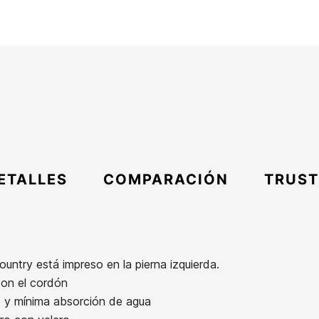
ETALLES
COMPARACIÓN
TRUST
untry está impreso en la pierna izquierda.
con el cordón
y mínima absorción de agua