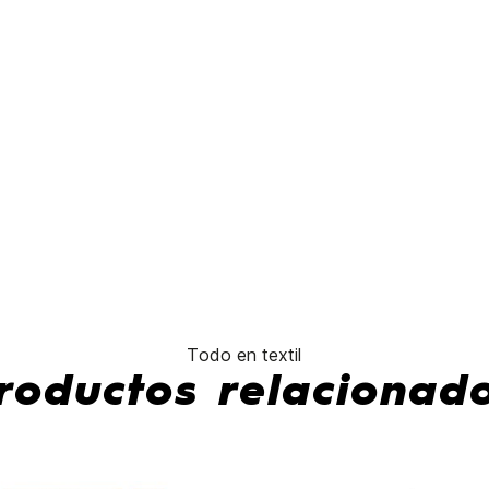
No hay características para compar
Todo en textil
roductos relacionad