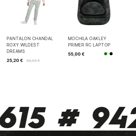
PANTALON CHANDAL
MOCHILA OAKLEY
GA
ROXY WILDEST
PRIMER RC LAPTOP
PR
DREAMS
55,00 €
18
Verde
Negro/Gri
25,20 €
36,00 €
615 # 942