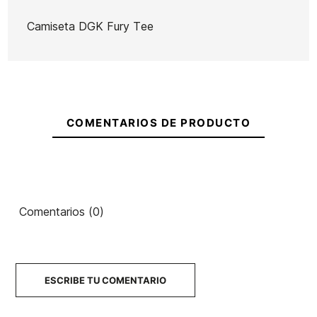
Camiseta DGK Fury Tee
Marca
DGK
Referencia
IN-CACAH55965
En stock
3 Artículos
COMENTARIOS DE PRODUCTO
Mochila
Mochila
Camiseta
Camiseta
Vans Old
Vans Old
mujer T&C
Town &
Skool
Skool
YY Logo
Country
Drop V
Class
80's
Comentarios (0)
45,00 €
45,00 €
45,00 €
45,00 €
No hay características para comparar
ESCRIBE TU COMENTARIO