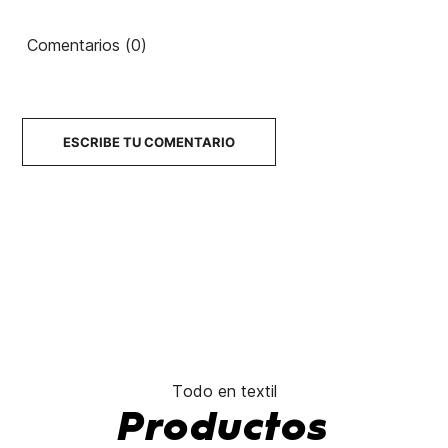
Mdn
Classic II
Hybrid
Strch 21
PO
Pkle 19"
Comentarios (0)
Bermuda Volcom Fricki
Modern 19
60,00 €
60,00 €
60,00 €
60,00 €
42,00 €
-30%
ESCRIBE TU COMENTARIO
No hay características para comparar
Todo en textil
Productos