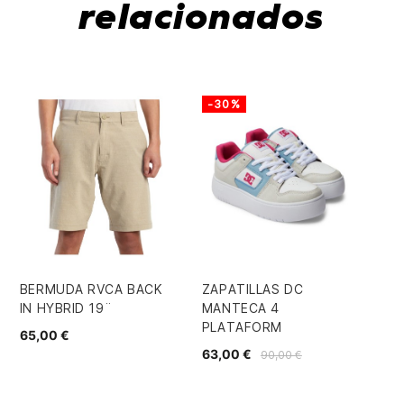
relacionados
-30%
BERMUDA RVCA BACK
ZAPATILLAS DC
BE
IN HYBRID 19¨
MANTECA 4
RO
PLATAFORM
65,00 €
59
63,00 €
90,00 €